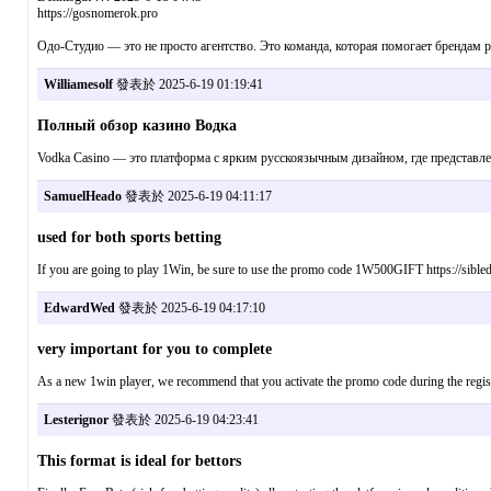
https://gosnomerok.pro
Одо-Студио — это не просто агентство. Это команда, которая помогает брендам раст
Williamesolf
發表於 2025-6-19 01:19:41
Полный обзор казино Водка
Vodka Casino — это платформа с ярким русскоязычным дизайном, где представлены
SamuelHeado
發表於 2025-6-19 04:11:17
used for both sports betting
If you are going to play 1Win, be sure to use the promo code 1W500GIFT https://sible
EdwardWed
發表於 2025-6-19 04:17:10
very important for you to complete
As a new 1win player, we recommend that you activate the promo code during the regis
Lesterignor
發表於 2025-6-19 04:23:41
This format is ideal for bettors