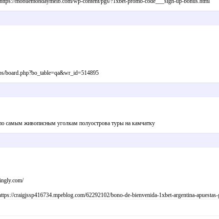
itions https://mobilemondaymelb.com/wp-content/pgs/?1xbet-promo-code___sign-up-bonus.html
/bbs/board.php?bo_table=qa&wr_id=514895
по самым живописным уголкам полуострова туры на камчатку
ingly.com/
Bet https://craigjssp416734.mpeblog.com/62292102/bono-de-bienvenida-1xbet-argentina-apuestas