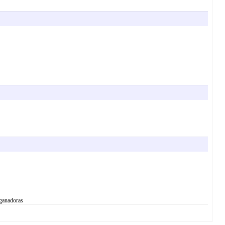
-ganadoras