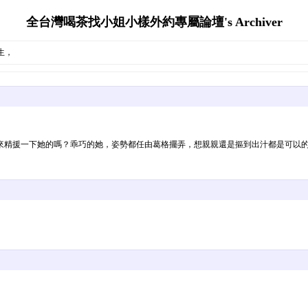
全台灣喝茶找小姐小樣外約專屬論壇's Archiver
生，
來精援一下她的嗎？乖巧的她，姿勢都任由葛格擺弄，想親親還是摳到出汁都是可以